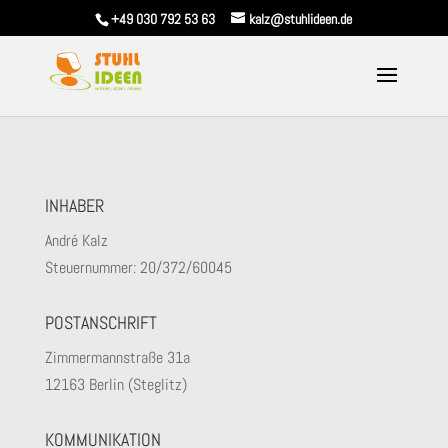
+49 030 792 53 63
kalz@stuhlideen.de
INHABER
André Kalz
Steuernummer: 20/372/60045
POSTANSCHRIFT
Zimmermannstraße 31a
12163 Berlin (Steglitz)
KOMMUNIKATION